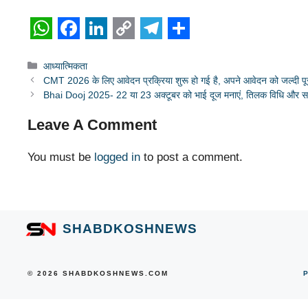
W
F
L
C
T
S
Categories
h
a
i
o
e
h
आध्यात्मिकता
CMT 2026 के लिए आवेदन प्रक्रिया शुरू हो गई है, अपने आवेदन को जल्दी पूरा
a
c
n
p
l
a
Bhai Dooj 2025- 22 या 23 अक्टूबर को भाई दूज मनाएं, तिलक विधि और 
t
e
k
y
e
r
Leave A Comment
s
b
e
L
g
e
A
o
d
i
r
You must be
logged in
to post a comment.
p
o
I
n
a
p
k
n
k
m
SHABDKOSHNEWS
© 2026 SHABDKOSHNEWS.COM