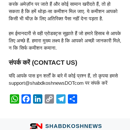
करके अमेज़ॉन पर जाते हैं और कोई सामान खरीदते हैं, तो हो
सकता है कि हमें थोड़ा-सा कमीशन मिल जाए. ये कमीशन आपको
किसी भी चीज़ के लिए अतिरिक्त पैसा नहीं देना पड़ता है.
हम ईमानदारी से वही प्रोडक्ट्स सुझाते हैं जो हमारे हिसाब से आपके
लिए अच्छे हैं. हमारा मुख्य लक्ष्य है कि आपको अच्छी जानकारी मिले,
न कि सिर्फ कमीशन कमाना.
संपर्क करें (CONTACT US)
यदि आपके पास इन शर्तों के बारे में कोई प्रश्न हैं, तो कृपया हमसे
support@shabdkoshnewsDOTcom पर संपर्क करें
W
F
Li
C
T
S
h
a
n
o
el
h
at
c
k
p
e
ar
s
e
e
y
gr
e
SHABDKOSHNEWS