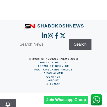
W
F
Li
C
T
S
h
a
n
o
el
h
at
c
k
p
e
ar
s
e
e
y
gr
e
SHABDKOSHNEWS
A
b
dI
Li
a
p
o
n
n
m
Search
Search
p
o
k
k
© 2026 SHABDKOSHNEWS.COM
PRIVACY POLICY
TERMS OF SERVICE
FACT-CHECKING POLICY
DISCLAIMER
CONTACT
ABOUT
SITEMAP
Join Whatsapp Group