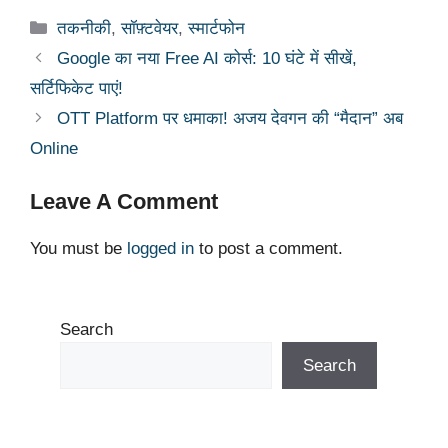
at
c
k
p
e
ar
Categories
तकनीकी
,
सॉफ़्टवेयर
,
स्मार्टफोन
s
e
e
y
gr
e
Google का नया Free AI कोर्स: 10 घंटे में सीखें,
A
b
dI
Li
a
सर्टिफिकेट पाएं!
p
o
n
n
m
OTT Platform पर धमाका! अजय देवगन की “मैदान” अब
p
o
k
Online
k
Leave A Comment
You must be
logged in
to post a comment.
Search
Search