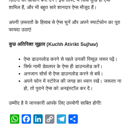
ज़िंदगी को आसान बना देंगे। इस लिस्ट में सिर्फ कुछ ही ऐप्स
शामिल हैं, और भी बहुत सारे शानदार ऐप्स मौजूद हैं।
अपनी ज़रूरतों के हिसाब से ऐप्स चुनें और अपने स्मार्टफोन का पूरा
फायदा उठाएं!
कुछ अतिरिक्त सुझाव (Kuchh Atirikt Sujhav)
ऐप्स डाउनलोड करने से पहले उनकी रिव्यूज़ जरूर पढ़ें।
सिर्फ नामी डेवलपर के ऐप्स ही डाउनलोड करें।
अनजान सोर्स से ऐप्स डाउनलोड करने से बचें।
अपने फोन में स्टोरेज की जगह का ध्यान रखें। जरूरत ना
हो, तो पुराने ऐप्स को अनइंस्टॉल कर दें।
उम्मीद है ये जानकारी आपके लिए उपयोगी साबित होगी!
W
F
Li
C
T
S
h
a
n
o
el
h