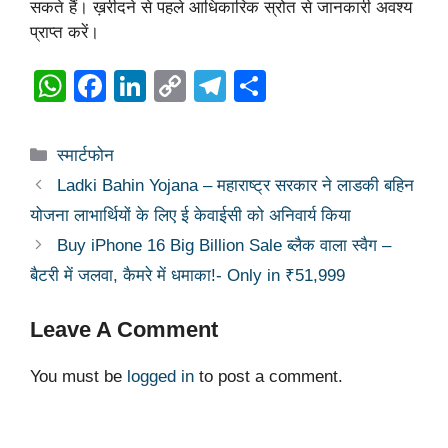
सकते हैं। ख़रीदने से पहले आधिकारिक स्रोत से जानकारी अवश्य
प्राप्त करें।
W
F
Li
C
T
S
h
a
n
o
el
h
at
c
k
p
e
ar
Categories
स्मार्टफोन
s
e
e
y
gr
e
Ladki Bahin Yojana – महाराष्ट्र सरकार ने लाडकी बहिन
A
b
dI
Li
a
योजना लाभार्थियों के लिए ई केवाईसी को अनिवार्य किया
p
o
n
n
m
Buy iPhone 16 Big Billion Sale ब्लैक वाला स्वैग –
p
o
k
बैटरी में जलवा, कैमरे में धमाका!- Only in ₹51,999
k
Leave A Comment
You must be
logged in
to post a comment.