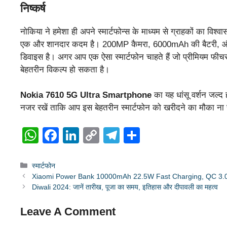
निष्कर्ष
नोकिया ने हमेशा ही अपने स्मार्टफोन्स के माध्यम से ग्राहकों का विश्
एक और शानदार कदम है। 200MP कैमरा, 6000mAh की बैटरी, और एड
डिवाइस है। अगर आप एक ऐसा स्मार्टफोन चाहते हैं जो प्रीमियम फीच
बेहतरीन विकल्प हो सकता है।
Nokia 7610 5G Ultra Smartphone
का यह धांसू वर्शन जल्द
नजर रखें ताकि आप इस बेहतरीन स्मार्टफोन को खरीदने का मौका ना 
W
F
Li
C
T
S
h
a
n
o
el
h
at
c
k
p
e
ar
Categories
स्मार्टफोन
Xiaomi Power Bank 10000mAh 22.5W Fast Charging, QC 3.0, 
s
e
e
y
gr
e
Diwali 2024: जानें तारीख, पूजा का समय, इतिहास और दीपावली का महत्व
A
b
dI
Li
a
Leave A Comment
p
o
n
n
m