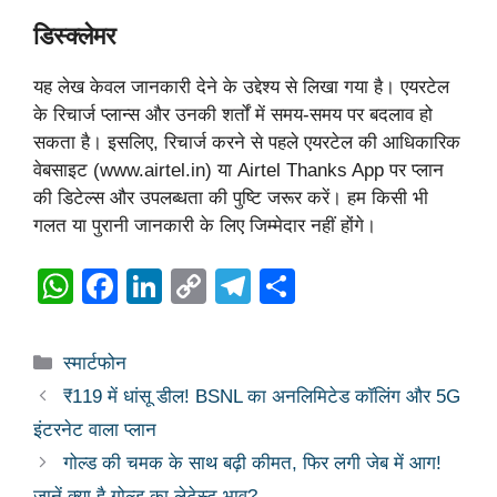
डिस्क्लेमर
यह लेख केवल जानकारी देने के उद्देश्य से लिखा गया है। एयरटेल
के रिचार्ज प्लान्स और उनकी शर्तों में समय-समय पर बदलाव हो
सकता है। इसलिए, रिचार्ज करने से पहले एयरटेल की आधिकारिक
वेबसाइट (www.airtel.in) या Airtel Thanks App पर प्लान
की डिटेल्स और उपलब्धता की पुष्टि जरूर करें। हम किसी भी
गलत या पुरानी जानकारी के लिए जिम्मेदार नहीं होंगे।
W
F
Li
C
T
S
h
a
n
o
el
h
at
c
k
p
e
ar
Categories
स्मार्टफोन
s
e
e
y
gr
e
₹119 में धांसू डील! BSNL का अनलिमिटेड कॉलिंग और 5G
A
b
dI
Li
a
इंटरनेट वाला प्लान
p
o
n
n
m
गोल्ड की चमक के साथ बढ़ी कीमत, फिर लगी जेब में आग!
जानें क्या है गोल्ड का लेटेस्ट भाव?