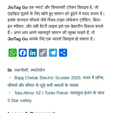
JioTag Go
एक स्मार्ट और किफायती ट्रैकर डिवाइस है, जो
एंड्रॉइड यूज़र्स के लिए खोये हुए सामान को ढूंढने में मदद करता है।
इसके शानदार फीचर्स जैसे रियल-टाइम लोकेशन ट्रैकिंग, बिल्ट-
इन स्पीकर, और लंबी बैटरी लाइफ इसे एक बेहतरीन विकल्प बनाते
हैं। अगर आप अपने महत्वपूर्ण सामान की सुरक्षा चाहते हैं, तो
JioTag Go
आपके लिए एक आदर्श डिवाइस हो सकता है।
W
F
Li
C
T
S
h
a
n
o
el
h
at
c
k
p
e
ar
Categories
तकनीकी
,
स्मार्टफोन
s
e
e
y
gr
e
Bajaj Chetak Electric Scooter 2025: भारत में लॉन्च,
A
b
dI
Li
a
फीचर्स और कीमत से जुड़े सभी सवालों के जवाब!
p
o
n
n
m
Tata Altroz XZ i-Turbo Petrol- पावरफुल इंजन के साथ
p
o
k
5 Star safety
k