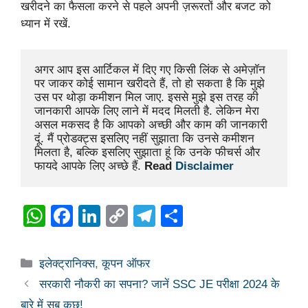
खरीदने का फैसला करने से पहले अपनी ज़रूरतों और बजट को
ध्यान में रखें.
अगर आप इस आर्टिकल में दिए गए किसी लिंक से अमेज़ॉन 
पर जाकर कोई सामान खरीदते हैं, तो हो सकता है कि मुझे 
उस पर थोड़ा कमीशन मिल जाए. इससे मुझे इस तरह की 
जानकारी आपके लिए लाने में मदद मिलती है. लेकिन मेरा 
असल मकसद है कि आपको अच्छी और काम की जानकारी 
दूं. मैं प्रोडक्ट्स इसलिए नहीं सुझाता कि उनसे कमीशन 
मिलता है, बल्कि इसलिए सुझाता हूं कि उनके फीचर्स और 
फायदे आपके लिए अच्छे हैं. 
Read 
Disclaimer
W
F
Li
C
T
S
h
a
n
o
el
h
at
c
k
p
e
ar
Categories
इलेक्ट्रानिक्स
,
कूपन ऑफर
s
e
e
y
gr
e
सरकारी नौकरी का सपना? जानें SSC JE परीक्षा 2024 के
A
b
dI
Li
a
बारे में सब कुछ!