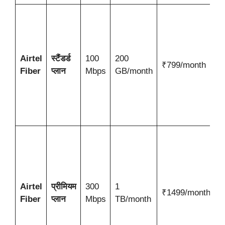
ब
स
अ
ड
Airtel
स्टैंडर्ड
100
200
₹799/month
व
Fiber
प्लान
Mbps
GB/month
स्
औ
क
उ
उ
स
बड
प
Airtel
प्रीमियम
300
1
म
₹1499/month
Fiber
प्लान
Mbps
TB/month
य
ह
ग