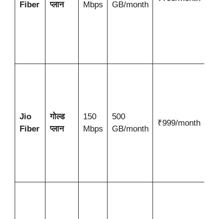
Fiber
प्लान
Mbps
GB/month
ऐप
अ
त
स
न
उ
स
अ
ड
Jio
गोल्ड
150
500
₹999/month
व
Fiber
प्लान
Mbps
GB/month
व
कं
ल
च
स
स
अ