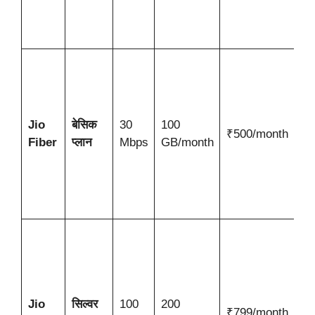
क
आ
क
व
J
क
Jio
बेसिक
30
100
₹500/month
ए
Fiber
प्लान
Mbps
GB/month
छ
बड
में
उ
त
ट
च
ए
Jio
सिल्वर
100
200
औ
₹799/month