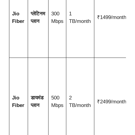
ड
Jio
प्लेटिनम
300
1
अ
₹1499/month
Fiber
प्लान
Mbps
TB/month
सु
स
प
शह
उ
स
स
अ
ड
J
Jio
डायमंड
500
2
₹2499/month
औ
Fiber
प्लान
Mbps
TB/month
कं
उ
गु
ल