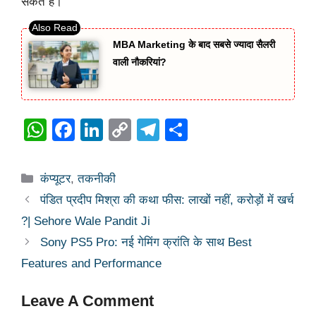
सकते हैं।
MBA Marketing के बाद सबसे ज्यादा सैलरी
वाली नौकरियां?
W
F
Li
C
T
S
h
a
n
o
el
h
at
c
k
p
e
ar
Categories
कंप्यूटर
,
तकनीकी
s
e
e
y
gr
e
पंडित प्रदीप मिश्रा की कथा फीस: लाखों नहीं, करोड़ों में खर्च
A
b
dI
Li
a
?| Sehore Wale Pandit Ji
p
o
n
n
m
Sony PS5 Pro: नई गेमिंग क्रांति के साथ Best
p
o
k
Features and Performance
k
Leave A Comment