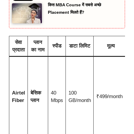
किस MBA Course में सबसे अच्छे
Placement मिलते हैं?
सेवा
प्लान
स्पीड
डाटा लिमिट
मूल्य
व
प्रदाता
का नाम
क
प्
रो
उ
Airtel
बेसिक
40
100
ल
₹499/month
Fiber
प्लान
Mbps
GB/month
उ
ब
स
ड
ल