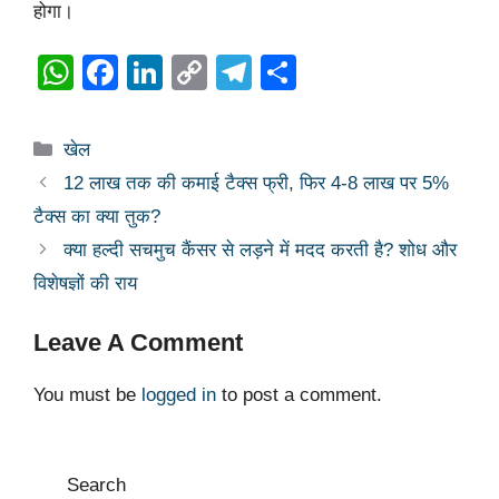
होगा।
W
F
Li
C
T
S
h
a
n
o
el
h
at
c
k
p
e
ar
Categories
खेल
s
e
e
y
gr
e
12 लाख तक की कमाई टैक्स फ्री, फिर 4-8 लाख पर 5%
A
b
dI
Li
a
टैक्स का क्या तुक?
p
o
n
n
m
क्या हल्दी सचमुच कैंसर से लड़ने में मदद करती है? शोध और
p
o
k
विशेषज्ञों की राय
k
Leave A Comment
You must be
logged in
to post a comment.
Search