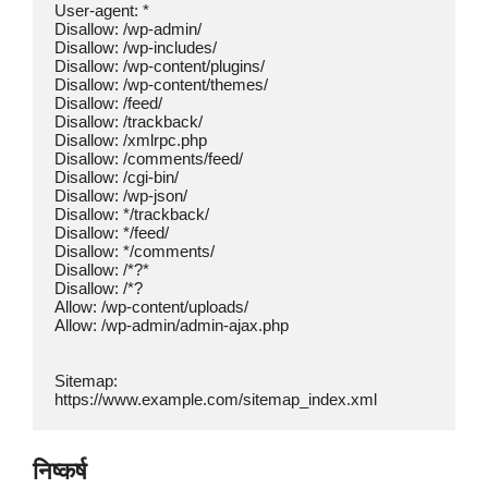
User-agent: *

Disallow: /wp-admin/

Disallow: /wp-includes/

Disallow: /wp-content/plugins/

Disallow: /wp-content/themes/

Disallow: /feed/

Disallow: /trackback/

Disallow: /xmlrpc.php

Disallow: /comments/feed/

Disallow: /cgi-bin/

Disallow: /wp-json/

Disallow: */trackback/

Disallow: */feed/

Disallow: */comments/

Disallow: /*?*

Disallow: /*?

Allow: /wp-content/uploads/

Allow: /wp-admin/admin-ajax.php

Sitemap: 
https://www.example.com/sitemap_index.xml
निष्कर्ष