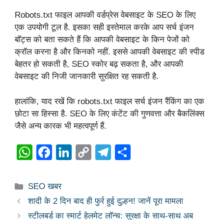
Robots.txt फाइल आपकी वर्डप्रेस वेबसाइट के SEO के लिए
एक उपयोगी टूल है. इसका सही इस्तेमाल करके आप सर्च इंजन
बॉट्स को बता सकते हैं कि आपकी वेबसाइट के किन पेजों को
क्रॉल करना है और किनको नहीं. इससे आपकी वेबसाइट की स्पीड
बेहतर हो सकती है, SEO स्कोर बढ़ सकता है, और आपकी
वेबसाइट की निजी जानकारी सुरक्षित रह सकती है.
हालांकि, याद रखें कि robots.txt फाइल सर्च इंजन रैंकिंग का एक
छोटा सा हिस्सा है. SEO के लिए कंटेंट की गुणवत्ता और बैकलिंक्स
जैसे अन्य कारक भी महत्वपूर्ण हैं.
W
F
Li
C
T
S
h
a
n
o
el
h
at
c
k
p
e
ar
Categories
SEO खबर
s
e
e
y
gr
e
शादी के 2 दिन बाद ही फुर्र हुई दुल्हन! जानें पूरा मामला
A
b
dI
Li
a
स्टीलबर्ड का स्मार्ट हेलमेट लॉन्च: सुरक्षा के साथ-साथ अब