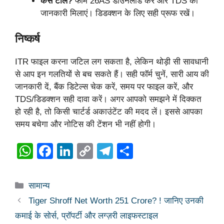
कैसे टालें?
फॉर्म 26AS डाउनलोड करें और TDS की
जानकारी मिलाएं। डिडक्शन के लिए सही प्रूफ रखें।
निष्कर्ष
ITR फाइल करना जटिल लग सकता है, लेकिन थोड़ी सी सावधानी
से आप इन गलतियों से बच सकते हैं। सही फॉर्म चुनें, सारी आय की
जानकारी दें, बैंक डिटेल्स चेक करें, समय पर फाइल करें, और
TDS/डिडक्शन सही दावा करें। अगर आपको समझने में दिक्कत
हो रही है, तो किसी चार्टर्ड अकाउंटेंट की मदद लें। इससे आपका
समय बचेगा और नोटिस की टेंशन भी नहीं होगी।
W
F
Li
C
T
S
h
a
n
o
el
h
at
c
k
p
e
ar
Categories
सामान्य
s
e
e
y
gr
e
Tiger Shroff Net Worth 251 Crore? ! जानिए उनकी
A
b
dI
Li
a
कमाई के सोर्स, प्रॉपर्टी और लग्ज़री लाइफस्टाइल