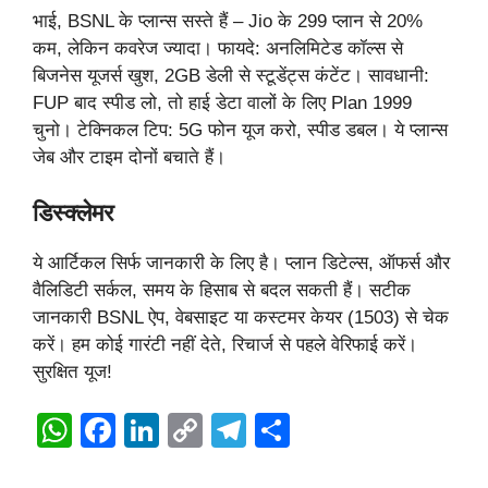
भाई, BSNL के प्लान्स सस्ते हैं – Jio के 299 प्लान से 20%
कम, लेकिन कवरेज ज्यादा। फायदे: अनलिमिटेड कॉल्स से
बिजनेस यूजर्स खुश, 2GB डेली से स्टूडेंट्स कंटेंट। सावधानी:
FUP बाद स्पीड लो, तो हाई डेटा वालों के लिए Plan 1999
चुनो। टेक्निकल टिप: 5G फोन यूज करो, स्पीड डबल। ये प्लान्स
जेब और टाइम दोनों बचाते हैं।
डिस्क्लेमर
ये आर्टिकल सिर्फ जानकारी के लिए है। प्लान डिटेल्स, ऑफर्स और
वैलिडिटी सर्कल, समय के हिसाब से बदल सकती हैं। सटीक
जानकारी BSNL ऐप, वेबसाइट या कस्टमर केयर (1503) से चेक
करें। हम कोई गारंटी नहीं देते, रिचार्ज से पहले वेरिफाई करें।
सुरक्षित यूज!
W
F
Li
C
T
S
h
a
n
o
el
h