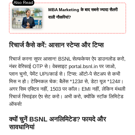
MBA Marketing के बाद सबसे ज्यादा सैलरी
वाली नौकरियां?
रिचार्ज कैसे करें: आसान स्टेप्स और टिप्स
रिचार्ज करना सुपर आसान! BSNL सेल्फकेयर ऐप डाउनलोड करो,
नंबर वेरिफाई OTP से। वेबसाइट portal.bsnl.in पर जाओ,
प्लान चुनो, पेमेंट UPI/कार्ड से। टिप्स: ऑटो-पे सेटअप से कभी
मिस न हो। टेक्निकल चेक: बैलेंस *123# से, डेटा यूज *124#।
अगर सिम एक्टिव नहीं, 1503 पर कॉल। EMI नहीं, लेकिन मंथली
रिचार्ज रिमाइंडर ऐप सेट करो। अभी करो, क्योंकि स्टॉक लिमिटेड
ऑफर्स!
क्यों चुनें BSNL अनलिमिटेड? फायदे और
सावधानियां