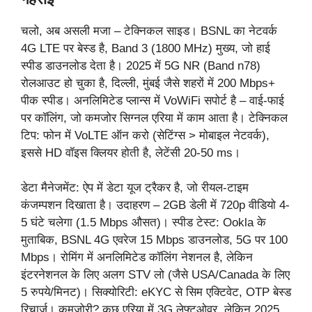
चलो, अब असली मजा – टेक्निकल साइड। BSNL का नेटवर्क
4G LTE पर बेस्ड है, Band 3 (1800 MHz) मुख्य, जो हाई
स्पीड डाउनलोड देता है। 2025 में 5G NR (Band n78)
रोलआउट हो चुका है, दिल्ली, मुंबई जैसे शहरों में 200 Mbps+
पीक स्पीड। अनलिमिटेड प्लान्स में VoWiFi सपोर्ट है – वाई-फाई
पर कॉलिंग, जो कमजोर सिग्नल एरिया में काम आता है। टेक्निकल
टिप: फोन में VoLTE ऑन करो (सेटिंग्स > मोबाइल नेटवर्क),
इससे HD वॉइस क्लियर होती है, लेटेंसी 20-50 ms।
डेटा मैनेजमेंट: ऐप में डेटा यूज ट्रैकर है, जो रीयल-टाइम
कंजम्पशन दिखाता है। उदाहरण – 2GB डेली में 720p वीडियो 4-
5 घंटे चलेगा (1.5 Mbps औसत)। स्पीड टेस्ट: Ookla के
मुताबिक, BSNL 4G एवरेज 15 Mbps डाउनलोड, 5G पर 100
Mbps। रोमिंग में अनलिमिटेड कॉलिंग नेशनल है, लेकिन
इंटरनेशनल के लिए अलग STV लो (जैसे USA/Canada के लिए
5 रुपये/मिनट)। सिक्योरिटी: eKYC से सिम एक्टिवेट, OTP बेस्ड
रिचार्ज। कमजोरी? कुछ एरिया में 3G लेफ्टओवर, लेकिन 2025