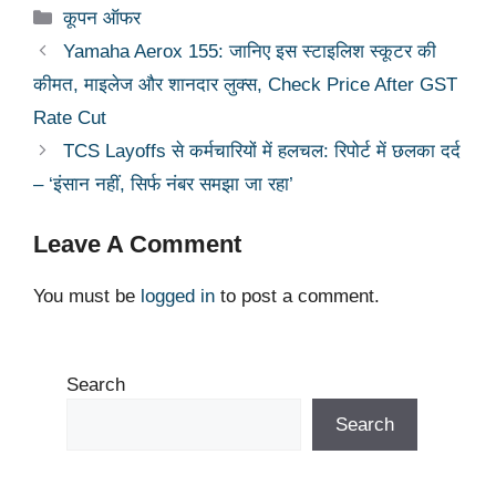
at
c
k
p
e
ar
Categories
कूपन ऑफर
s
e
e
y
gr
e
Yamaha Aerox 155: जानिए इस स्टाइलिश स्कूटर की
A
b
dI
Li
a
कीमत, माइलेज और शानदार लुक्स, Check Price After GST
p
o
n
n
m
Rate Cut
p
o
k
TCS Layoffs से कर्मचारियों में हलचल: रिपोर्ट में छलका दर्द
k
– ‘इंसान नहीं, सिर्फ नंबर समझा जा रहा’
Leave A Comment
You must be
logged in
to post a comment.
Search
Search