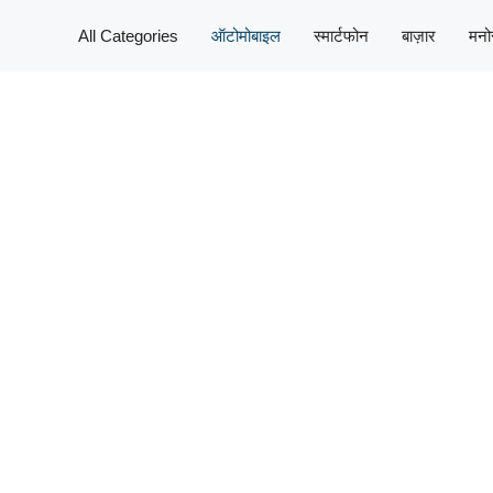
All Categories
ऑटोमोबाइल
स्मार्टफोन
बाज़ार
मनो
तम समाचार, विश्लेषण और अपडेट्स प्रदान करते हैं। यहाँ आपको नई कारों क
न्य महत्वपूर्ण खबरें मिलेंगी। आप यहाँ ऑटोमोबाइल जगत की सभी महत्वपूर्ण 