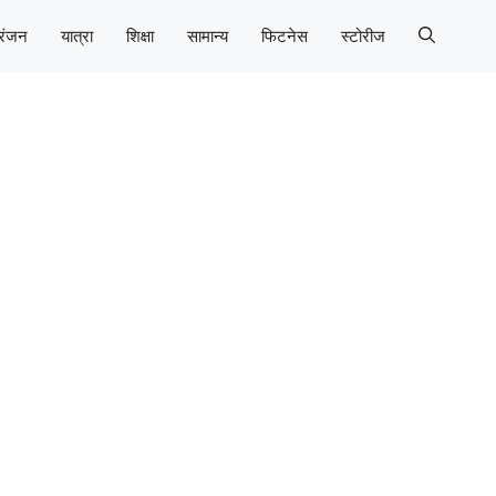
रंजन
यात्रा
शिक्षा
सामान्य
फिटनेस
स्टोरीज
ी लॉन्चिंग, टेक्नोलॉजी और डिजाइन अपडेट्स, सुरक्षा और वाहन
जानकारी प्राप्त कर सकते हैं।