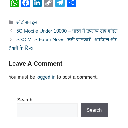
W
F
Li
C
T
S
h
a
n
o
el
h
at
c
k
p
e
ar
Categories
ऑटोमोबाइल
s
e
e
y
gr
e
5G Mobile Under 10000 – भारत में उपलब्ध टॉप मॉडल
A
b
dI
Li
a
SSC MTS Exam News: सभी जानकारी, अपडेट्स और
p
o
n
n
m
तैयारी के टिप्स
p
o
k
Leave A Comment
k
You must be
logged in
to post a comment.
Search
Search