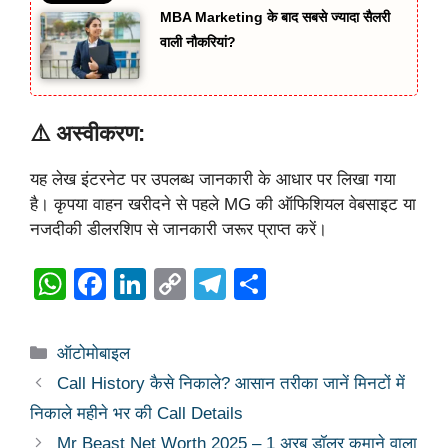
MBA Marketing के बाद सबसे ज्यादा सैलरी
वाली नौकरियां?
⚠️ अस्वीकरण:
यह लेख इंटरनेट पर उपलब्ध जानकारी के आधार पर लिखा गया
है। कृपया वाहन खरीदने से पहले MG की ऑफिशियल वेबसाइट या
नजदीकी डीलरशिप से जानकारी जरूर प्राप्त करें।
W
F
Li
C
T
S
h
a
n
o
el
h
at
c
k
p
e
ar
Categories
ऑटोमोबाइल
s
e
e
y
gr
e
Call History कैसे निकाले? आसान तरीका जानें मिनटों में
A
b
dI
Li
a
निकाले महीने भर की Call Details
p
o
n
n
m
Mr Beast Net Worth 2025 – 1 अरब डॉलर कमाने वाला