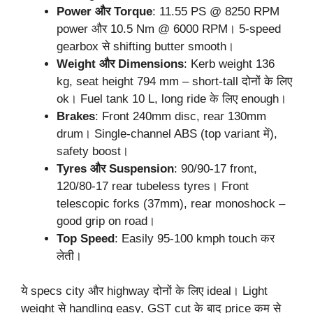
Power और Torque
: 11.55 PS @ 8250 RPM
power और 10.5 Nm @ 6000 RPM। 5-speed
gearbox से shifting butter smooth।
Weight और Dimensions
: Kerb weight 136
kg, seat height 794 mm – short-tall दोनों के लिए
ok। Fuel tank 10 L, long ride के लिए enough।
Brakes
: Front 240mm disc, rear 130mm
drum। Single-channel ABS (top variant में),
safety boost।
Tyres और Suspension
: 90/90-17 front,
120/80-17 rear tubeless tyres। Front
telescopic forks (37mm), rear monoshock –
good grip on road।
Top Speed
: Easily 95-100 kmph touch कर
लेती।
ये specs city और highway दोनों के लिए ideal। Light
weight से handling easy, GST cut के बाद price कम से