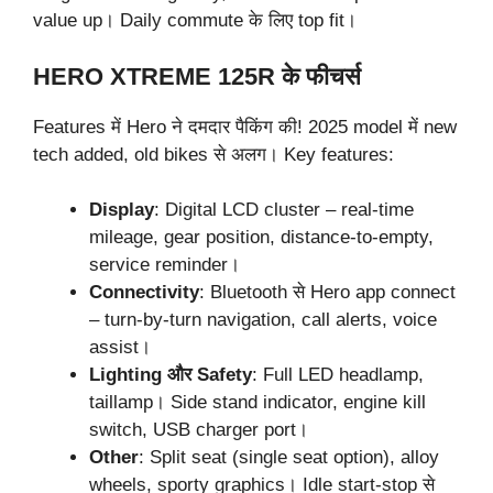
value up। Daily commute के लिए top fit।
HERO XTREME 125R के फीचर्स
Features में Hero ने दमदार पैकिंग की! 2025 model में new
tech added, old bikes से अलग। Key features:
Display
: Digital LCD cluster – real-time
mileage, gear position, distance-to-empty,
service reminder।
Connectivity
: Bluetooth से Hero app connect
– turn-by-turn navigation, call alerts, voice
assist।
Lighting और Safety
: Full LED headlamp,
taillamp। Side stand indicator, engine kill
switch, USB charger port।
Other
: Split seat (single seat option), alloy
wheels, sporty graphics। Idle start-stop से