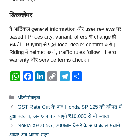
डिस्क्लेमर
ये आर्टिकल general information और user reviews पर
based। Prices city, variant, offers से change हो
सकती। Buying से पहले local dealer confirm करो।
Riding में helmet पहनो, traffic rules follow। Hero
warranty और service terms check।
W
F
Li
C
T
S
h
a
n
o
el
h
at
c
k
p
e
ar
Categories
ऑटोमोबाइल
s
e
e
y
gr
e
GST Rate Cut के बाद Honda SP 125 की कीमत में
A
b
dI
Li
a
हुआ बदलाव, अब आप बचा पाएंगे ₹10,000 से भी ज्यादा
p
o
n
n
m
Nokia X900 5G, 200MP कैमरे के साथ बवाल मचाने
p
o
k
आया! अब आएगा मज़ा