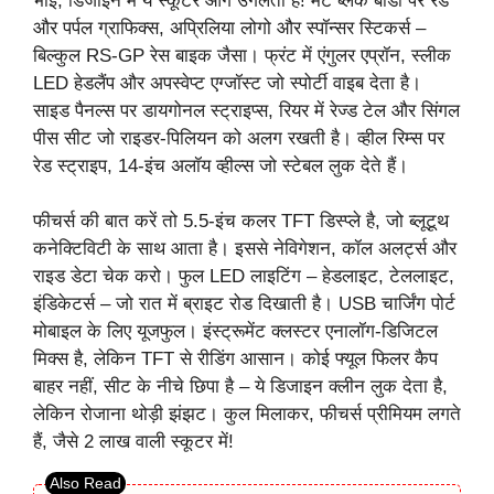
भाई, डिजाइन में ये स्कूटर आग उगलता है! मैट ब्लैक बॉडी पर रेड
और पर्पल ग्राफिक्स, अप्रिलिया लोगो और स्पॉन्सर स्टिकर्स –
बिल्कुल RS-GP रेस बाइक जैसा। फ्रंट में एंगुलर एप्रॉन, स्लीक
LED हेडलैंप और अपस्वेप्ट एग्जॉस्ट जो स्पोर्टी वाइब देता है।
साइड पैनल्स पर डायगोनल स्ट्राइप्स, रियर में रेज्ड टेल और सिंगल
पीस सीट जो राइडर-पिलियन को अलग रखती है। व्हील रिम्स पर
रेड स्ट्राइप, 14-इंच अलॉय व्हील्स जो स्टेबल लुक देते हैं।
फीचर्स की बात करें तो 5.5-इंच कलर TFT डिस्प्ले है, जो ब्लूटूथ
कनेक्टिविटी के साथ आता है। इससे नेविगेशन, कॉल अलर्ट्स और
राइड डेटा चेक करो। फुल LED लाइटिंग – हेडलाइट, टेललाइट,
इंडिकेटर्स – जो रात में ब्राइट रोड दिखाती है। USB चार्जिंग पोर्ट
मोबाइल के लिए यूजफुल। इंस्ट्रूमेंट क्लस्टर एनालॉग-डिजिटल
मिक्स है, लेकिन TFT से रीडिंग आसान। कोई फ्यूल फिलर कैप
बाहर नहीं, सीट के नीचे छिपा है – ये डिजाइन क्लीन लुक देता है,
लेकिन रोजाना थोड़ी झंझट। कुल मिलाकर, फीचर्स प्रीमियम लगते
हैं, जैसे 2 लाख वाली स्कूटर में!