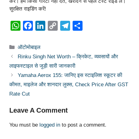
करें। हम किसी गारंटी नहीं देते, खरीदने से पहले टेस्ट राइड लें।
सुरक्षित राइडिंग करें!
W
F
Li
C
T
S
h
a
n
o
el
h
at
c
k
p
e
ar
Categories
ऑटोमोबाइल
s
e
e
y
gr
e
Rinku Singh Net Worth – क्रिकेट, व्यवसायों और
A
b
dI
Li
a
लाइफस्टाइल से जुड़ी सारी जानकारी
p
o
n
n
m
Yamaha Aerox 155: जानिए इस स्टाइलिश स्कूटर की
p
o
k
कीमत, माइलेज और शानदार लुक्स, Check Price After GST
k
Rate Cut
Leave A Comment
You must be
logged in
to post a comment.