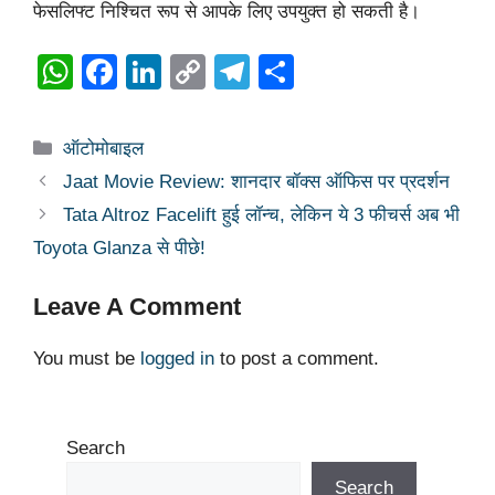
फेसलिफ्ट निश्चित रूप से आपके लिए उपयुक्त हो सकती है।
W
F
Li
C
T
S
h
a
n
o
el
h
at
c
k
p
e
ar
Categories
ऑटोमोबाइल
s
e
e
y
gr
e
Jaat Movie Review: शानदार बॉक्स ऑफिस पर प्रदर्शन
A
b
dI
Li
a
Tata Altroz Facelift हुई लॉन्च, लेकिन ये 3 फीचर्स अब भी
p
o
n
n
m
Toyota Glanza से पीछे!
p
o
k
Leave A Comment
k
You must be
logged in
to post a comment.
Search
Search