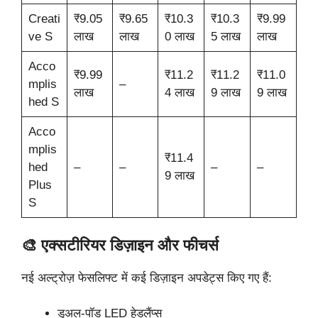
Creati
₹9.05
₹9.65
₹10.3
₹10.3
₹9.99
ve S
लाख
लाख
0 लाख
5 लाख
लाख
Acco
₹9.99
₹11.2
₹11.2
₹11.0
mplis
–
लाख
4 लाख
9 लाख
9 लाख
hed S
Acco
mplis
₹11.4
hed
–
–
–
–
9 लाख
Plus
S
🎨 एक्सटीरियर डिज़ाइन और फीचर्स
नई अल्ट्रोज़ फेसलिफ्ट में कई डिज़ाइन अपडेट्स किए गए हैं:
डुअल-पॉड LED हेडलैंप्स